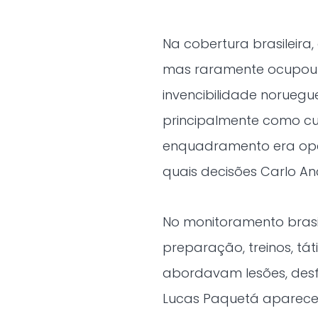
Na cobertura brasileira,
mas raramente ocupou o
invencibilidade noruegu
principalmente como cur
enquadramento era oper
quais decisões Carlo Anc
No monitoramento brasi
preparação, treinos, tát
abordavam lesões, desfa
Lucas Paquetá apareceu