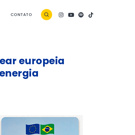
CONTATO
lear europeia
energia
 começa a operar nova planta de energia em meia a polêmicas. (Foto: Viktor 