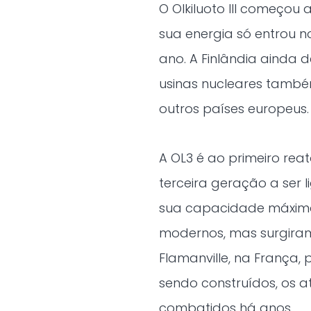
O Olkiluoto III começou
sua energia só entrou 
ano. A Finlândia ainda 
usinas nucleares tamb
outros países europeus.
A OL3 é ao primeiro rea
terceira geração a ser 
sua capacidade máxima 
modernos, mas surgira
Flamanville, na França,
sendo construídos, os a
combatidos há anos.