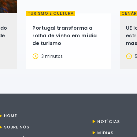
TURISMO E CULTURA
CENÁR
 do
Portugal transforma a
UE l
de
rolha de vinho em mídia
est
de turismo
mas
rec
3 minutos
5
falt
HOME
NOTÍCIAS
SOBRE NÓS
MÍDIAS