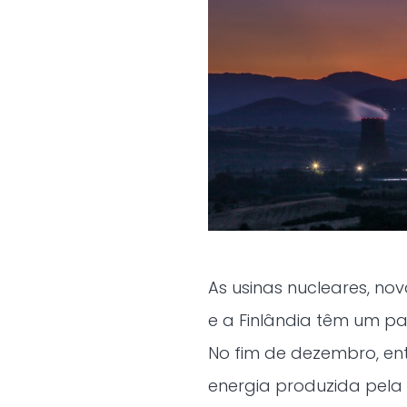
As usinas nucleares, 
e a Finlândia têm um p
No fim de dezembro, ent
energia produzida pela O