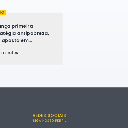
IO
ança primeira
ratégia antipobreza,
 aposta em
omendações onde
 minutos
am leis
REDES SOCIAIS
SIGA NOSSO PERFIL