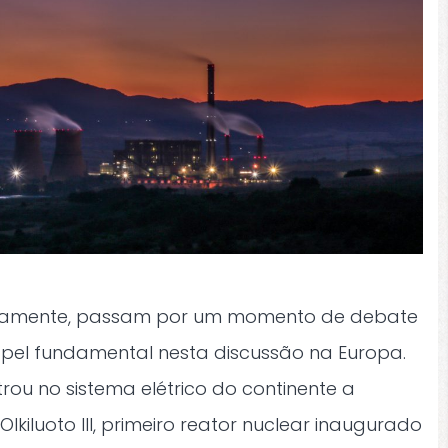
novamente, passam por um momento de debate
apel fundamental nesta discussão na Europa.
rou no sistema elétrico do continente a
lkiluoto III, primeiro reator nuclear inaugurado