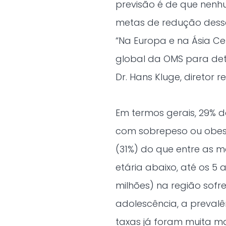
previsão é de que nenh
metas de redução desse
“Na Europa e na Ásia Ce
global da OMS para det
Dr. Hans Kluge, diretor 
Em termos gerais, 29% d
com sobrepeso ou obesi
(31%) do que entre as 
etária abaixo, até os 5 
milhões) na região sof
adolescência, a preval
taxas já foram muita mai