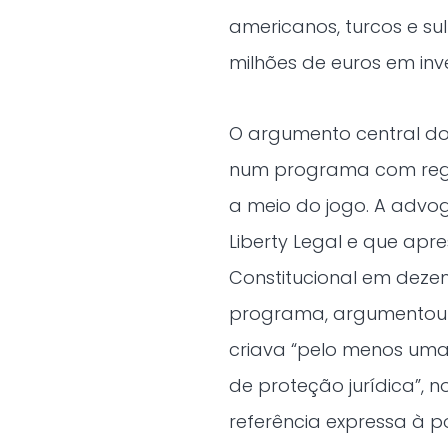
americanos, turcos e su
milhões de euros em inve
O argumento central dos
num programa com regra
a meio do jogo. A adv
Liberty Legal e que ap
Constitucional em deze
programa, argumentou q
criava “pelo menos uma
de proteção jurídica”, n
referência expressa à p