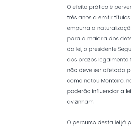
O efeito prático é per
três anos a emitir títul
empurra a naturalização
para a maioria dos det
da lei, o presidente Se
dos prazos legalmente 
não deve ser afetado p
como notou Monteiro, nã
poderão influenciar a le
avizinham.
O percurso desta lei já 