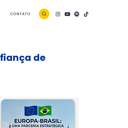
CONTATO
nfiança de
ock