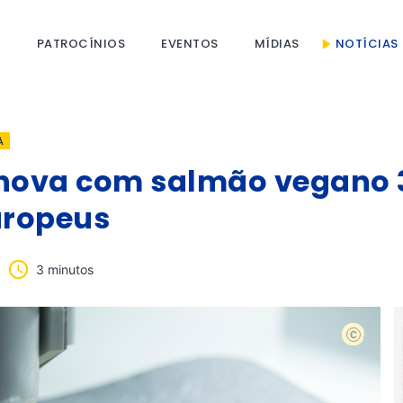
S
PATROCÍNIOS
EVENTOS
MÍDIAS
NOTÍCIAS
A
inova com salmão vegano 
uropeus
3 minutos
Shutterst