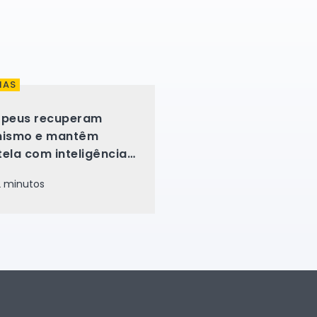
IAS
opeus recuperam
mismo e mantêm
ela com inteligência
ficial
 minutos