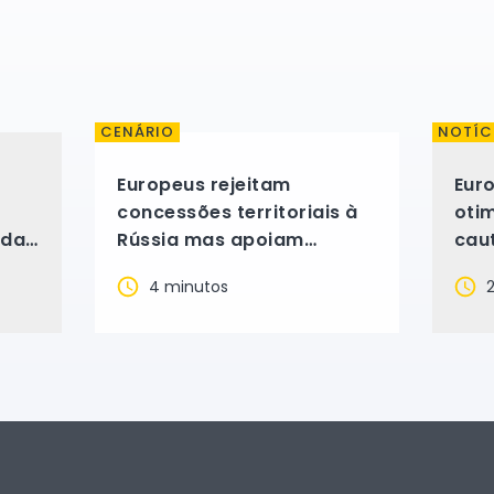
CENÁRIO
NOTÍC
Europeus rejeitam
Eur
concessões territoriais à
oti
ida
Rússia mas apoiam
caut
negociações de paz na
arti
4 minutos
2
Ucrânia