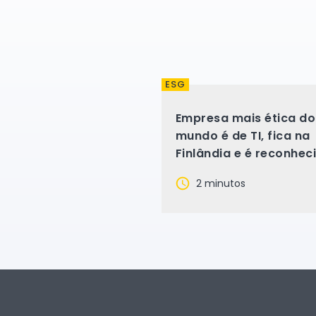
ESG
Empresa mais ética do
mundo é de TI, fica na
Finlândia e é reconhec
por boas práticas ESG
2 minutos