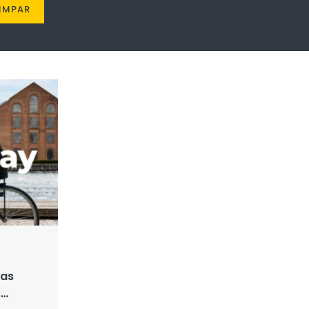
IMPAR
das
s