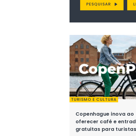
PESQUISAR
L
TURISMO E CULTURA
Copenhague inova ao
oferecer café e entra
gratuitas para turista