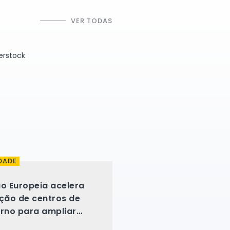
VER TODAS
DADE
ão Europeia acelera
ação de centros de
orno para ampliar
ortações