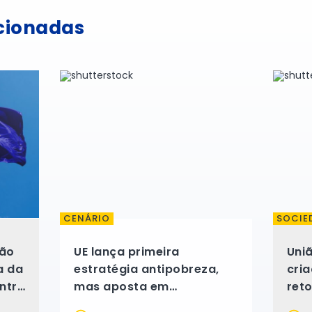
acionadas
CENÁRIO
SOCIE
são
UE lança primeira
Uni
a da
estratégia antipobreza,
cri
ntre
mas aposta em
ret
recomendações onde
dep