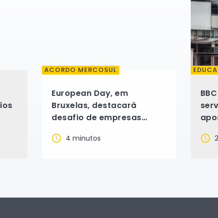
ACORDO MERCOSUL
EDUC
European Day, em
BBC
ios
Bruxelas, destacará
ser
desafio de empresas
apo
brasileiras para vigência
4 minutos
2
do acordo Mercosul-UE