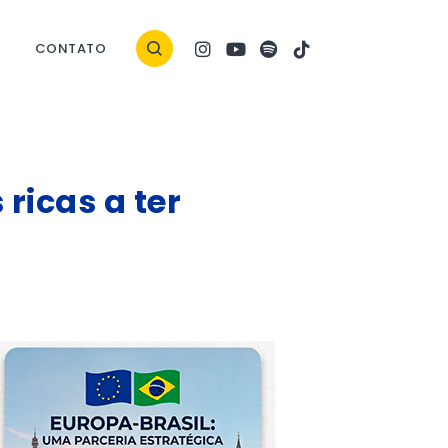
CONTATO
ricas a ter
imática deve ganhar força. (Foto: Kenny Eliason via Unsplash)