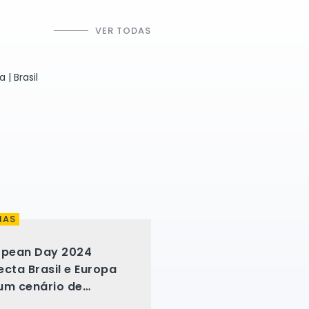
VER TODAS
IAS
opean Day 2024
cta Brasil e Europa
um cenário de
fios globais