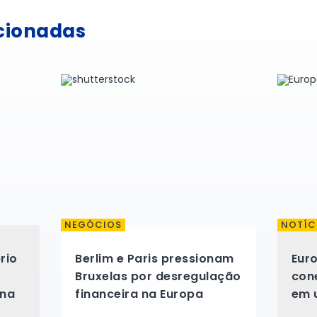
acionadas
NEGÓCIOS
NOTÍC
rio
Berlim e Paris pressionam
Eur
Bruxelas por desregulação
cone
ina
financeira na Europa
em 
desa