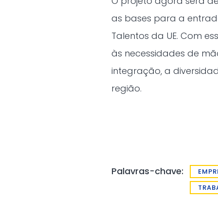
O projeto agora será de
as bases para a entrad
Talentos da UE. Com ess
às necessidades de mã
integração, a diversid
região.
Palavras-chave:
EMPR
TRAB