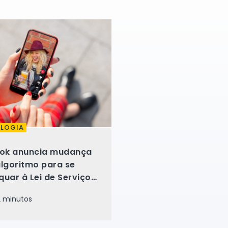
LOGIA
Tok anuncia mudança
algoritmo para se
uar à Lei de Serviços
tais da União Europeia
 minutos