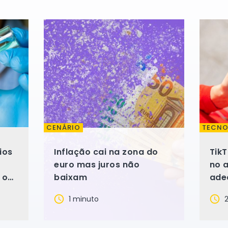
CENÁRIO
TECNO
ios
Inflação cai na zona do
Tik
euro mas juros não
no 
 o
baixam
adeq
Digi
1 minuto
2