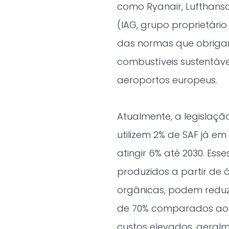
como Ryanair, Lufthansa,
(IAG, grupo proprietário
das normas que obrigam
combustíveis sustentávei
aeroportos europeus.
Atualmente, a legislaç
utilizem 2% de SAF já 
atingir 6% até 2030. Ess
produzidos a partir de ó
orgânicas, podem reduz
de 70% comparados ao qu
custos elevados, geralm