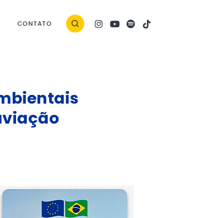
CONTATO
ambientais
aviação
ock