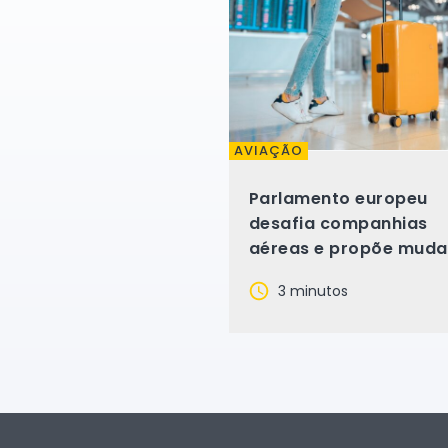
AVIAÇÃO
Parlamento europeu
desafia companhias
aéreas e propõe muda
regra da bagagem de
3 minutos