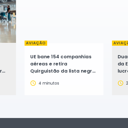
AVIAÇÃO
AVIAÇ
UE bane 154 companhias
Dua
aéreas e retira
da 
r
Quirguistão da lista negra
luc
 mão
após duas décadas
202
4 minutos
2