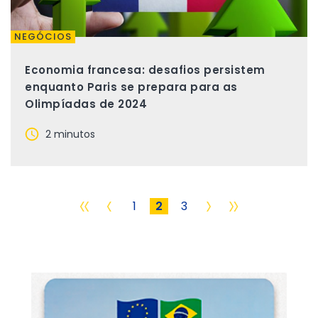
NEGÓCIOS
Economia francesa: desafios persistem
enquanto Paris se prepara para as
Olimpíadas de 2024
2 minutos
«
‹
›
»
1
2
3