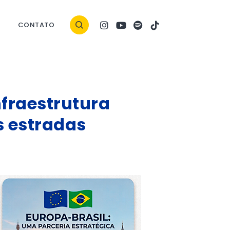
CONTATO
nfraestrutura
s estradas
ock