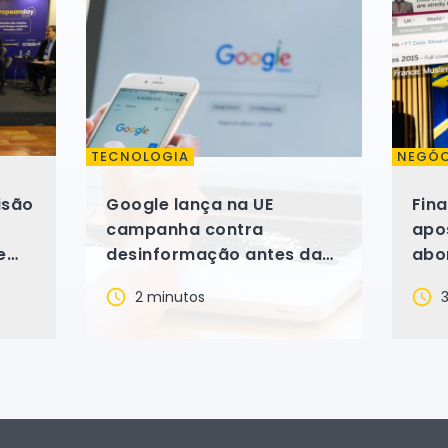
TECNOLOGIA
NEGÓC
isão
Google lança na UE
Fina
campanha contra
apo
e
desinformação antes das
abo
eleições parlamentares
2 minutos
3