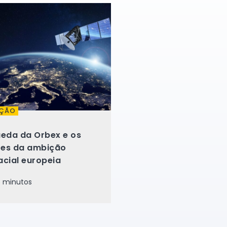
ÇÃO
ueda da Orbex e os
ites da ambição
acial europeia
 minutos