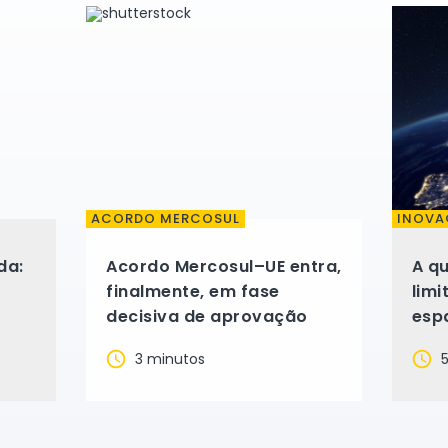
ACORDO MERCOSUL
INOVA
da:
Acordo Mercosul–UE entra,
A q
finalmente, em fase
lim
decisiva de aprovação
esp
ado
3 minutos
5
 com