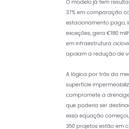
O modelo já tem resulta
37% em comparação com
estacionamento pago, 
exceções, gera €180 mil
em infraestrutura ciclov
apoiam a redução de va
A lógica por trás da m
superfície impermeabili
compromete a drenagem
que poderia ser destina
essa equação começou a
350 projetos estão em 