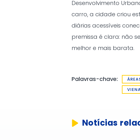
Desenvolvimento Urban
carro, a cidade criou e
diárias acessíveis cone
premissa é clara: não s
melhor e mais barata.
Palavras-chave:
ÁREA
VIEN
Notícias rel