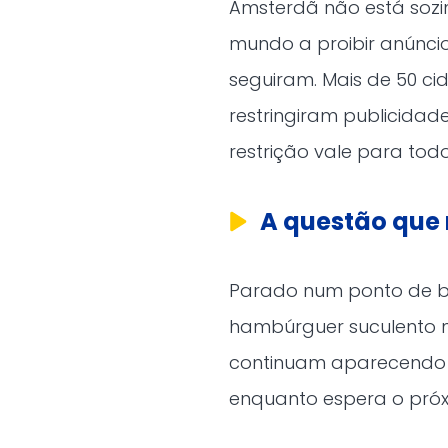
Amsterdã não está sozin
mundo a proibir anúncios
seguiram. Mais de 50 ci
restringiram publicidade
restrição vale para todo
A questão que
Parado num ponto de b
hambúrguer suculento n
continuam aparecendo n
enquanto espera o pró