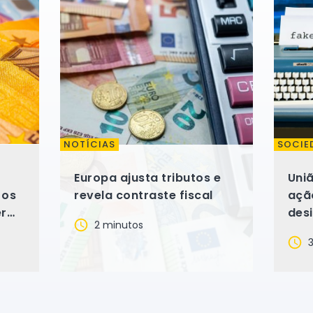
NOTÍCIAS
SOCIE
Europa ajusta tributos e
Uniã
 os
revela contraste fiscal
açã
er
des
2 minutos
3