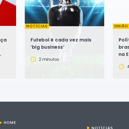
NOTÍCIAS
UNIÃO
nça
Futebol é cada vez mais
Polí
‘big business’
bras
na 
2 minutos
s
jorn
4
HOME
NOTÍCIAS