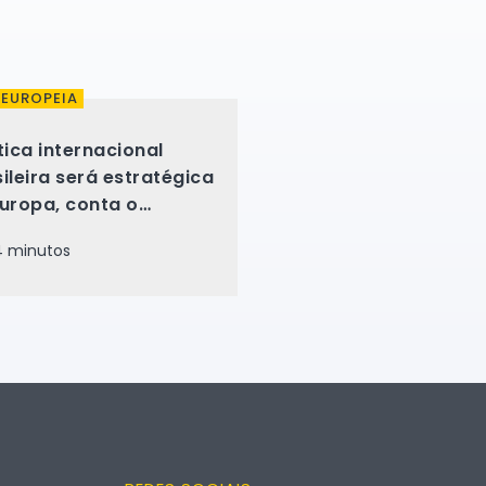
 EUROPEIA
tica internacional
ileira será estratégica
Europa, conta o
alista Vicente Nunes
 minutos