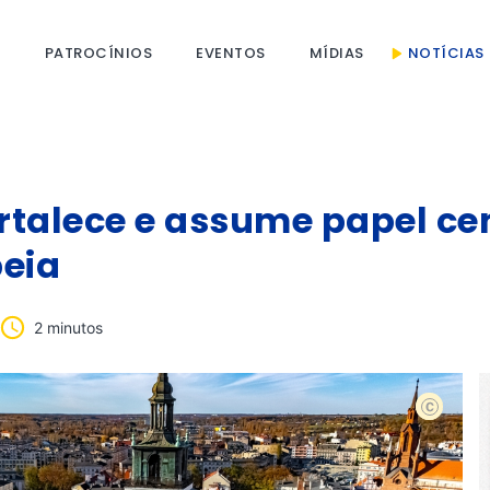
S
PATROCÍNIOS
EVENTOS
MÍDIAS
NOTÍCIAS
ortalece e assume papel ce
peia
2 minutos
shutterst