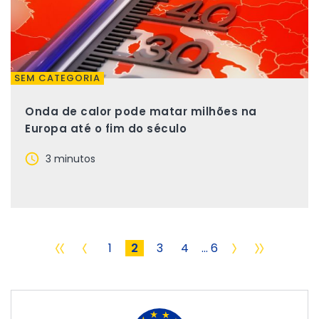
SEM CATEGORIA
Onda de calor pode matar milhões na
Europa até o fim do século
3 minutos
«
‹
›
»
1
2
3
4
... 6