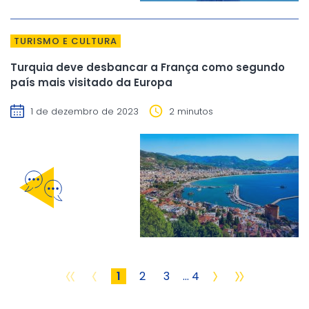
TURISMO E CULTURA
Turquia deve desbancar a França como segundo
país mais visitado da Europa
1 de dezembro de 2023
2 minutos
«
‹
›
»
1
2
3
... 4